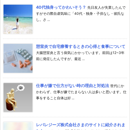
40代独身ってかわいそう？
先日友人が失業したんで
すがその際自虐気味に「40代・独身・子供なし・彼氏な
し。さ ...
憩室炎で自宅療養するときの心得と食事について
大腸憩室炎と言う病気にかかっています。前回は12~3年
前に発症したんですが、最近 ...
仕事が嫌で仕方がない時の理由と対処法
世代にか
かわらず、仕事が嫌でたまらない人は多いと思います。仕
事をすること自体は好 ...
レバレジーズ株式会社さまのサイトに紹介されま