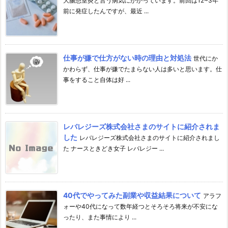
大腸憩室炎と言う病気にかかっています。前回は12~3年
前に発症したんですが、最近 ...
仕事が嫌で仕方がない時の理由と対処法
世代にか
かわらず、仕事が嫌でたまらない人は多いと思います。仕
事をすること自体は好 ...
レバレジーズ株式会社さまのサイトに紹介されま
した
レバレジーズ株式会社さまのサイトに紹介されまし
た ナースときどき女子 レバレジー ...
40代でやってみた副業や収益結果について
アラフ
ォーや40代になって数年経つとそろそろ将来が不安にな
ったり、また事情により ...