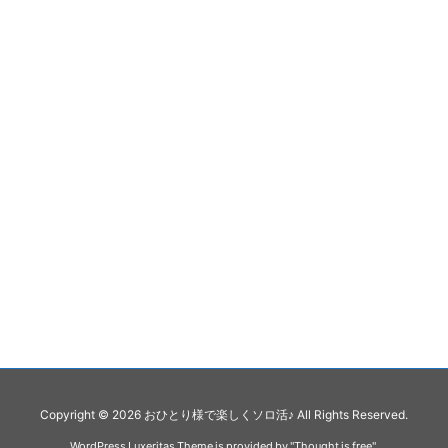
Copyright ©
2026
おひとり様で楽しくソロ活♪
All Rights Reserved.
WordPress Luxeritas Theme is provided by "
Thought is free
".