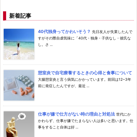
新着記事
40代独身ってかわいそう？
先日友人が失業したんで
すがその際自虐気味に「40代・独身・子供なし・彼氏な
し。さ ...
憩室炎で自宅療養するときの心得と食事について
大腸憩室炎と言う病気にかかっています。前回は12~3年
前に発症したんですが、最近 ...
仕事が嫌で仕方がない時の理由と対処法
世代にか
かわらず、仕事が嫌でたまらない人は多いと思います。仕
事をすること自体は好 ...